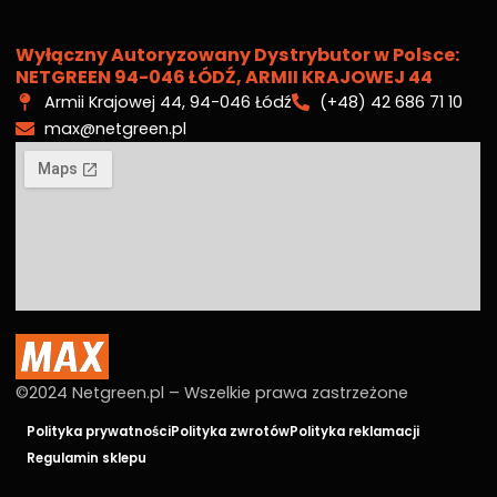
Wyłączny Autoryzowany Dystrybutor w Polsce:
NETGREEN 94-046 ŁÓDŹ, ARMII KRAJOWEJ 44
Armii Krajowej 44, 94-046 Łódź
(+48) 42 686 71 10
max@netgreen.pl
©2024 Netgreen.pl – Wszelkie prawa zastrzeżone
Polityka prywatności
Polityka zwrotów
Polityka reklamacji
Regulamin sklepu