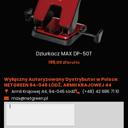
Dziurkacz MAX DP-50T
199,00
zł
brutto
Wyłączny Autoryzowany Dystrybutor w Polsce:
NETGREEN 94-046 ŁÓDŹ, ARMII KRAJOWEJ 44
Armii Krajowej 44, 94-046 Łódź
(+48) 42 686 71 10
max@netgreen.pl