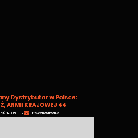
ny Dystrybutor w Polsce:
Ź, ARMII KRAJOWEJ 44
+48) 42 686 71 10
max@netgreen.pl