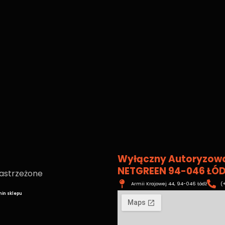
Wyłączny Autoryzowa
NETGREEN 94-046 ŁÓD
zastrzeżone
Armii Krajowej 44, 94-046 Łódź
(
in sklepu