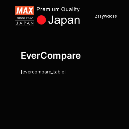
Przejdź
do
Zszywacze
treści
EverCompare
[evercompare_table]