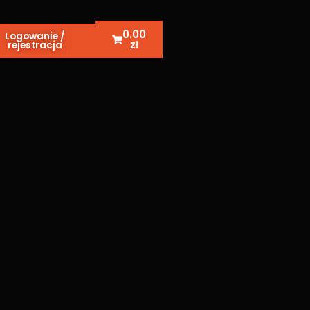
0.00
Logowanie /
zł
rejestracja