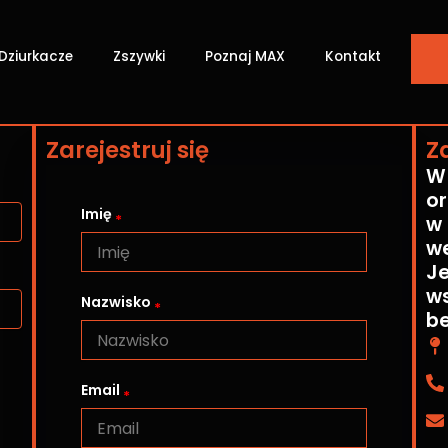
Dziurkacze
Zszywki
Poznaj MAX
Kontakt
Zarejestruj się
Z
W 
or
Imię
w 
we
Je
ws
Nazwisko
be
Email