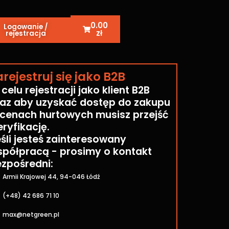
0.00
Logowanie /
zł
rejestracja
arejestruj się jako B2B
celu rejestracji jako klient B2B
az aby uzyskać dostęp do zakupu
cenach hurtowych musisz przejść
ryfikację.
śli jesteś zainteresowany
półpracą - prosimy o kontakt
zpośredni:
Armii Krajowej 44, 94-046 Łódź
(+48) 42 686 71 10
max@netgreen.pl