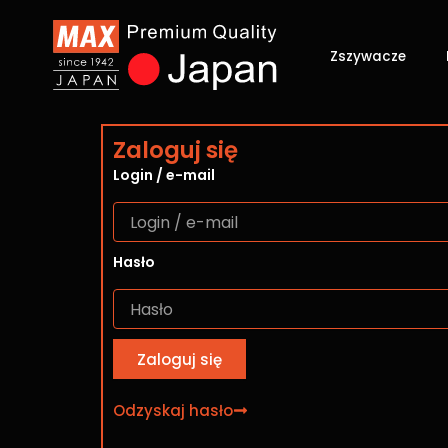
Przejdź
do
Zszywacze
treści
Zaloguj się
Login / e-mail
Hasło
Zaloguj się
Odzyskaj hasło